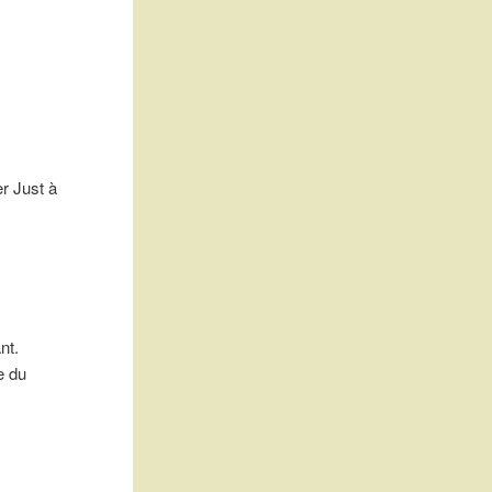
r Just à
nt.
e du