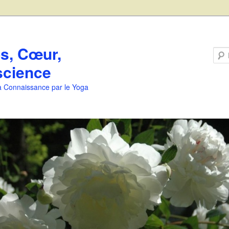
s, Cœur,
cience
la Connaissance par le Yoga