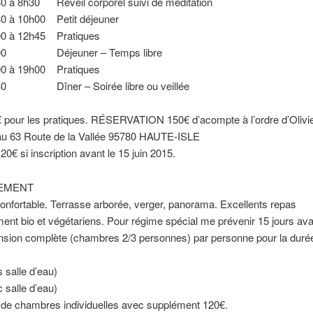
 à 8h30 Réveil corporel suivi de méditation
 à 10h00 Petit déjeuner
0 à 12h45 Pratiques
00 Déjeuner – Temps libre
0 à 19h00 Pratiques
30 Dîner – Soirée libre ou veillée
pour les pratiques. RÉSERVATION 150€ d’acompte à l’ordre d’Olivie
 au 63 Route de la Vallée 95780 HAUTE-ISLE
20€ si inscription avant le 15 juin 2015.
EMENT
confortable. Terrasse arborée, verger, panorama. Excellents repas
ment bio et végétariens. Pour régime spécial me prévenir 15 jours ava
nsion complète (chambres 2/3 personnes) par personne pour la duré
 salle d’eau)
 salle d’eau)
é de chambres individuelles avec supplément 120€.