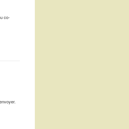
u co-
’envoyer.