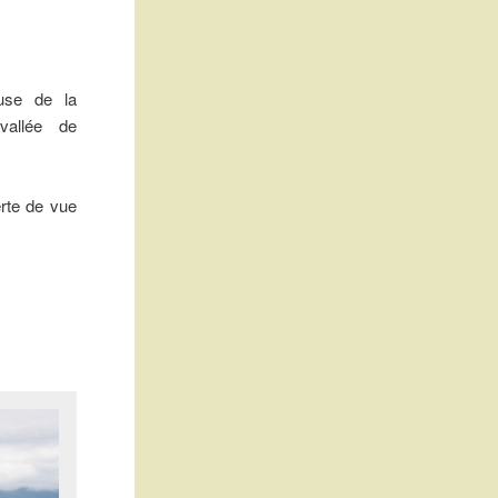
use de la
vallée de
erte de vue