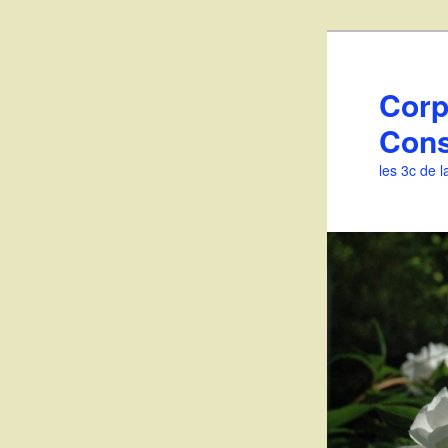
Aller
Aller
au
au
contenu
contenu
Corp
principal
secondaire
Cons
les 3c de 