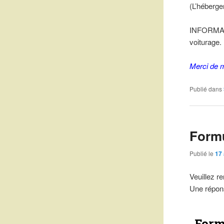
(L’héberge
INFORMATI
voiturage.
Merci de m
Publié dans
Formu
Publié le
17 
Veuillez r
Une répons
Form