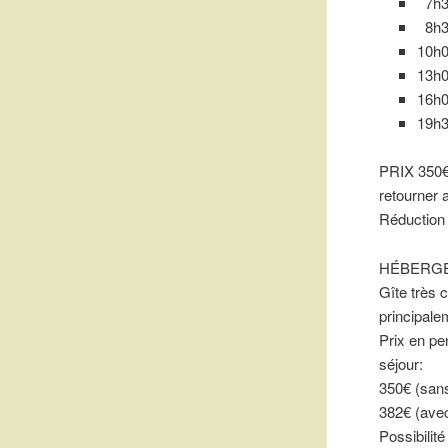
7h30
8h30
10h0
13h
16h0
19h
PRIX 350€ 
retourner
Réduction 
HÉBERG
Gîte très 
principale
Prix en pe
séjour:
350€ (sans
382€ (avec
Possibilit