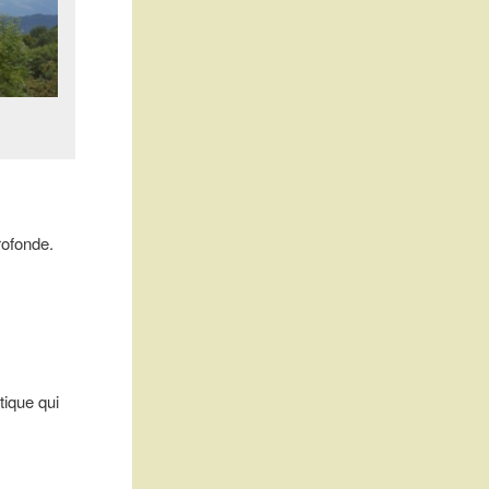
rofonde.
tique qui