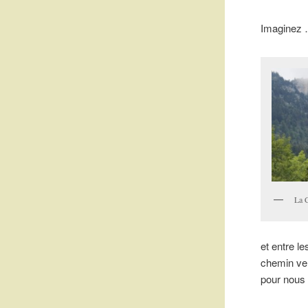
Imaginez 
La 
et entre l
chemin vers
pour nous