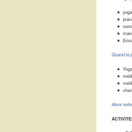
yoga
pra
conc
marc
Ecou
Quand la p
Yoga
médi
médi
chan
Alors
notre
ACTIVIT