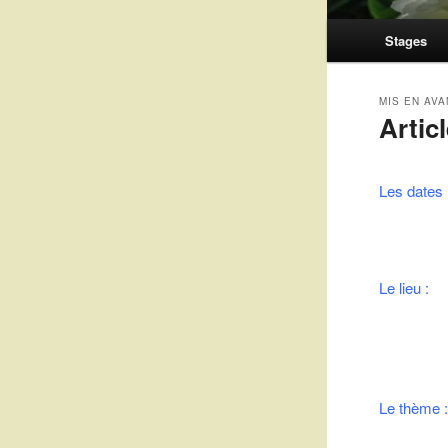
Menu
Stages
principal
MIS EN AVA
Artic
Publié le
3 
Les dates 
Le lieu :
Le thème 