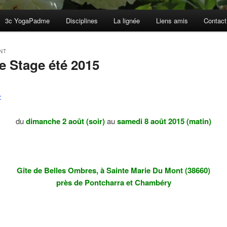
3c YogaPadme
Disciplines
La lignée
Liens amis
Contact
NT
le Stage été 2015
mars 2015
:
du
dimanche 2 août (soir)
au
samedi
8 août 2015 (matin)
Gîte de Belles Ombres, à Sainte Marie Du Mont (38660)
près de Pontcharra et Chambéry
: