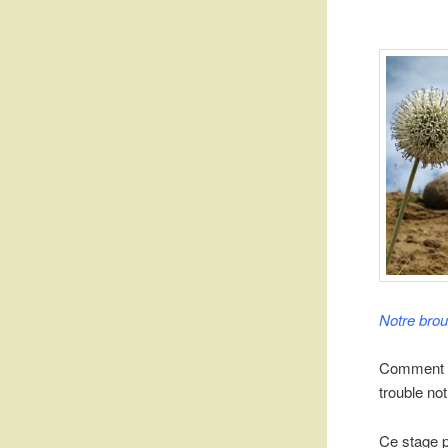
Notre brou
Comment pr
trouble no
Ce stage p